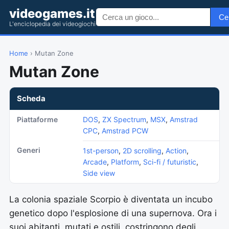
videogames.it
Ce
L'enciclopedia dei videogiochi
Home
› Mutan Zone
Mutan Zone
Scheda
Piattaforme
DOS
,
ZX Spectrum
,
MSX
,
Amstrad
CPC
,
Amstrad PCW
Generi
1st-person
,
2D scrolling
,
Action
,
Arcade
,
Platform
,
Sci-fi / futuristic
,
Side view
La colonia spaziale Scorpio è diventata un incubo
genetico dopo l'esplosione di una supernova. Ora i
suoi abitanti, mutati e ostili, costringono degli