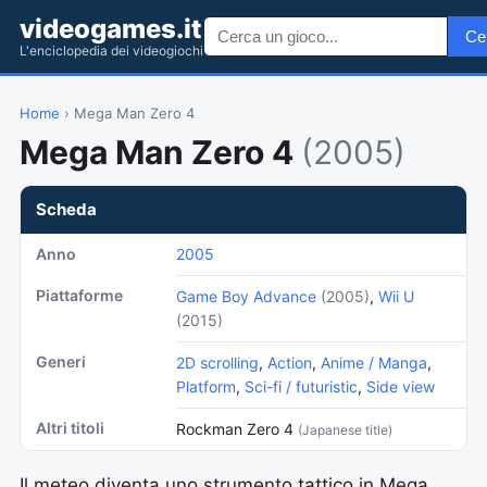
videogames.it
Ce
L'enciclopedia dei videogiochi
Home
› Mega Man Zero 4
Mega Man Zero 4
(2005)
Scheda
Anno
2005
Piattaforme
Game Boy Advance
(2005)
,
Wii U
(2015)
Generi
2D scrolling
,
Action
,
Anime / Manga
,
Platform
,
Sci-fi / futuristic
,
Side view
Altri titoli
Rockman Zero 4
(Japanese title)
Il meteo diventa uno strumento tattico in Mega