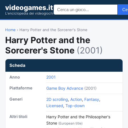
videogames.it
Ce
L'enciclopedia dei videogiochi
Home
› Harry Potter and the Sorcerer's Stone
Harry Potter and the
Sorcerer's Stone
(2001)
Scheda
Anno
2001
Piattaforme
Game Boy Advance
(2001)
Generi
2D scrolling
,
Action
,
Fantasy
,
Licensed
,
Top-down
Altri titoli
Harry Potter and the Philosopher's
Stone
(European title)