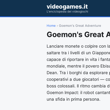
videogames.it
L'enciclopedia dei videogiochi
Home
› Goemon's Great Adventure
Goemon's Great 
Lanciare monete o colpire con la
saltare tra i livelli di un Giap
capace di riportare in vita i fan
mondiale, mentre il povero Ebi
Dean. Tra i borghi da esplorare 
cooperativi a due giocatori — co
boss colossali. Il ritmo cambia 
Goemon Impact: il robot cantante
una sfida in prima persona.