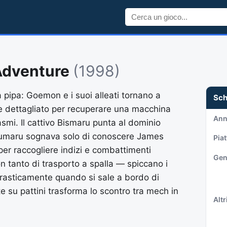
Adventure
(1998)
 pipa: Goemon e i suoi alleati tornano a
Sc
pone dettagliato per recuperare una macchina
An
tasmi. Il cattivo Bismaru punta al dominio
sumaru sognava solo di conoscere James
Pia
per raccogliere indizi e combattimenti
Gen
n tanto di trasporto a spalla — spiccano i
drasticamente quando si sale a bordo di
 su pattini trasforma lo scontro tra mech in
Altri