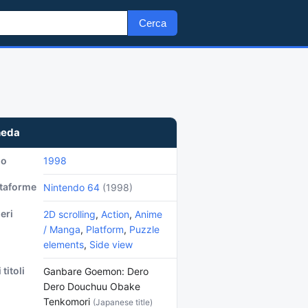
Cerca
heda
no
1998
ttaforme
Nintendo 64
(1998)
eri
2D scrolling
,
Action
,
Anime
/ Manga
,
Platform
,
Puzzle
elements
,
Side view
 titoli
Ganbare Goemon: Dero
Dero Douchuu Obake
Tenkomori
(Japanese title)