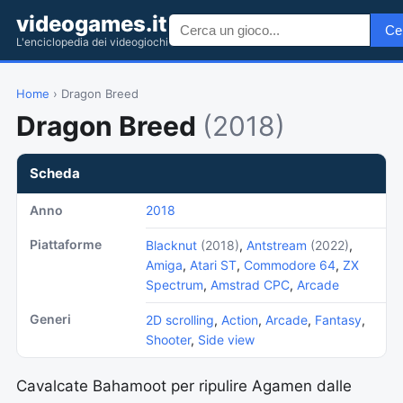
videogames.it
Ce
L'enciclopedia dei videogiochi
Home
› Dragon Breed
Dragon Breed
(2018)
Scheda
Anno
2018
Piattaforme
Blacknut
(2018)
,
Antstream
(2022)
,
Amiga
,
Atari ST
,
Commodore 64
,
ZX
Spectrum
,
Amstrad CPC
,
Arcade
Generi
2D scrolling
,
Action
,
Arcade
,
Fantasy
,
Shooter
,
Side view
Cavalcate Bahamoot per ripulire Agamen dalle