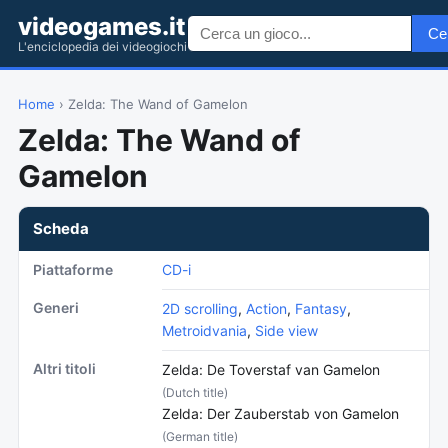
videogames.it
Ce
L'enciclopedia dei videogiochi
Home
› Zelda: The Wand of Gamelon
Zelda: The Wand of
Gamelon
Scheda
Piattaforme
CD-i
Generi
2D scrolling
,
Action
,
Fantasy
,
Metroidvania
,
Side view
Altri titoli
Zelda: De Toverstaf van Gamelon
(Dutch title)
Zelda: Der Zauberstab von Gamelon
(German title)