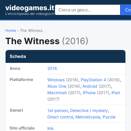
videogames.it
Ce
L'enciclopedia dei videogiochi
Home
› The Witness
The Witness
(2016)
Scheda
Anno
2016
Piattaforme
Windows
(2016)
,
PlayStation 4
(2016)
,
Xbox One
(2016)
,
Android
(2017)
,
Macintosh
(2017)
,
iPhone
(2017)
,
iPad
(2017)
Generi
1st-person
,
Detective / mystery
,
Direct control
,
Metroidvania
,
Puzzle
Sito ufficiale
link