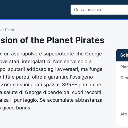
et Pirates
sion of the Planet Pirates
tolo: un aspirapolvere superpotente che George
Sc
ve stadi intergalattici. Non serve solo a
Pia
 poi sputarli addosso agli avversari, ma funge
itti e pareti, oltre a garantire l'ossigeno
Gen
 Zora e i suoi pirati spaziali SPREE prima che
a salute di George dipende dai cuori raccolti
o alza il punteggio. Se accumulate abbastanza
un gioco bonus.
Altri