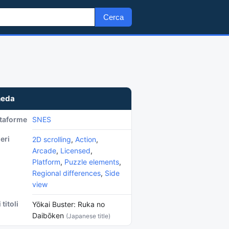
Cerca
heda
ttaforme
SNES
eri
2D scrolling
,
Action
,
Arcade
,
Licensed
,
Platform
,
Puzzle elements
,
Regional differences
,
Side
view
 titoli
Yōkai Buster: Ruka no
Daibōken
(Japanese title)