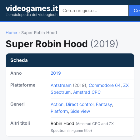
videogames.it
Ce
L'enciclopedia dei videogiochi
Home
› Super Robin Hood
Super Robin Hood
(2019)
Scheda
Anno
2019
Piattaforme
Antstream
(2019)
,
Commodore 64
,
ZX
Spectrum
,
Amstrad CPC
Generi
Action
,
Direct control
,
Fantasy
,
Platform
,
Side view
Altri titoli
Robin Hood
(Amstrad CPC and ZX
Spectrum in-game title)