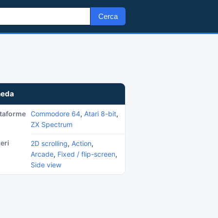
Cerca
heda
ttaforme
Commodore 64
,
Atari 8-bit
,
ZX Spectrum
eri
2D scrolling
,
Action
,
Arcade
,
Fixed / flip-screen
,
Side view