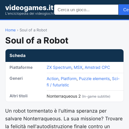
videogames.it
Ce
L'enciclopedia dei videogiochi
Home
› Soul of a Robot
Soul of a Robot
Scheda
Piattaforme
ZX Spectrum
,
MSX
,
Amstrad CPC
Generi
Action
,
Platform
,
Puzzle elements
,
Sci-
fi / futuristic
Altri titoli
Nonterraqueous 2
(In-game subtitle)
Un robot tormentato è l'ultima speranza per
salvare Nonterraqueous. La sua missione? Trovare
la felicità nell'autodistruzione finale contro un