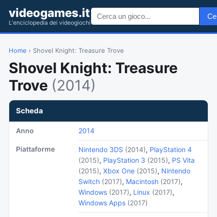
videogames.it
Ce
L'enciclopedia dei videogiochi
Home
› Shovel Knight: Treasure Trove
Shovel Knight: Treasure
Trove
(2014)
Scheda
Anno
2014
Piattaforme
Nintendo 3DS
(2014)
,
PlayStation 4
(2015)
,
PlayStation 3
(2015)
,
PS Vita
(2015)
,
Xbox One
(2015)
,
Nintendo
Switch
(2017)
,
Macintosh
(2017)
,
Windows
(2017)
,
Linux
(2017)
,
Windows Apps
(2017)