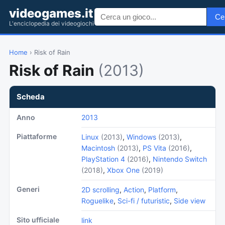
videogames.it
Ce
L'enciclopedia dei videogiochi
Home
› Risk of Rain
Risk of Rain
(2013)
Scheda
Anno
2013
Piattaforme
Linux
(2013)
,
Windows
(2013)
,
Macintosh
(2013)
,
PS Vita
(2016)
,
PlayStation 4
(2016)
,
Nintendo Switch
(2018)
,
Xbox One
(2019)
Generi
2D scrolling
,
Action
,
Platform
,
Roguelike
,
Sci-fi / futuristic
,
Side view
Sito ufficiale
link