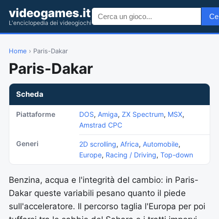
videogames.it
Ce
L'enciclopedia dei videogiochi
Home
› Paris-Dakar
Paris-Dakar
Scheda
Piattaforme
DOS
,
Amiga
,
ZX Spectrum
,
MSX
,
Amstrad CPC
Generi
2D scrolling
,
Africa
,
Automobile
,
Europe
,
Racing / Driving
,
Top-down
Benzina, acqua e l'integrità del cambio: in Paris-
Dakar queste variabili pesano quanto il piede
sull'acceleratore. Il percorso taglia l'Europa per poi