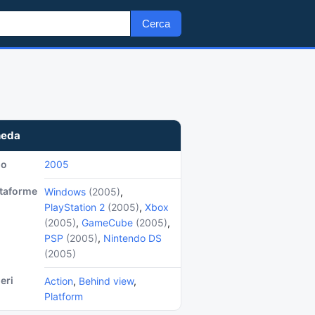
Cerca
heda
no
2005
ttaforme
Windows
(2005)
,
PlayStation 2
(2005)
,
Xbox
(2005)
,
GameCube
(2005)
,
PSP
(2005)
,
Nintendo DS
(2005)
eri
Action
,
Behind view
,
Platform