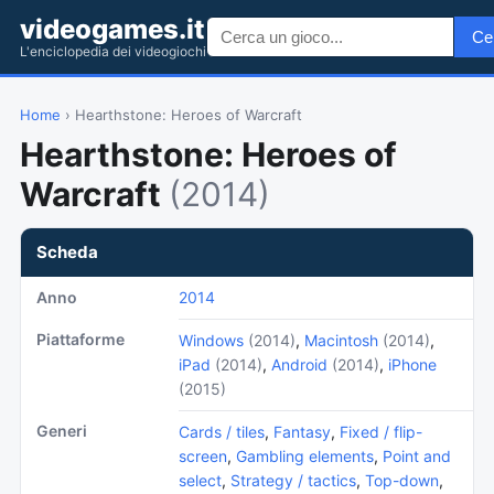
videogames.it
Ce
L'enciclopedia dei videogiochi
Home
› Hearthstone: Heroes of Warcraft
Hearthstone: Heroes of
Warcraft
(2014)
Scheda
Anno
2014
Piattaforme
Windows
(2014)
,
Macintosh
(2014)
,
iPad
(2014)
,
Android
(2014)
,
iPhone
(2015)
Generi
Cards / tiles
,
Fantasy
,
Fixed / flip-
screen
,
Gambling elements
,
Point and
select
,
Strategy / tactics
,
Top-down
,