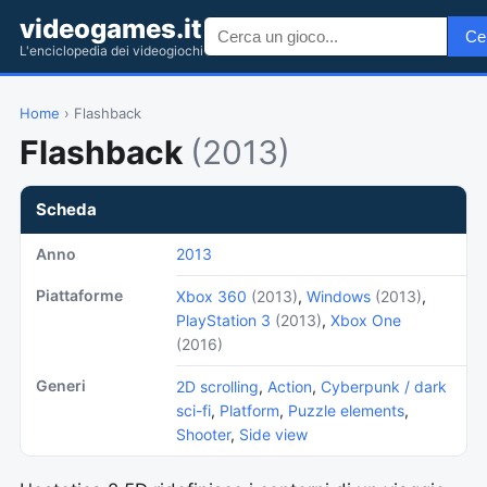
videogames.it
Ce
L'enciclopedia dei videogiochi
Home
› Flashback
Flashback
(2013)
Scheda
Anno
2013
Piattaforme
Xbox 360
(2013)
,
Windows
(2013)
,
PlayStation 3
(2013)
,
Xbox One
(2016)
Generi
2D scrolling
,
Action
,
Cyberpunk / dark
sci-fi
,
Platform
,
Puzzle elements
,
Shooter
,
Side view