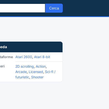
Cerca
heda
ttaforme
Atari 2600
,
Atari 8-bit
eri
2D scrolling
,
Action
,
Arcade
,
Licensed
,
Sci-fi /
futuristic
,
Shooter