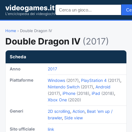
videogames.it
Ce
L'enciclopedia dei videogiochi
Home
› Double Dragon IV
Double Dragon IV
(2017)
Scheda
Anno
2017
Piattaforme
Windows
(2017)
,
PlayStation 4
(2017)
,
Nintendo Switch
(2017)
,
Android
(2017)
,
iPhone
(2018)
,
iPad
(2018)
,
Xbox One
(2020)
Generi
2D scrolling
,
Action
,
Beat 'em up /
brawler
,
Side view
Sito ufficiale
link