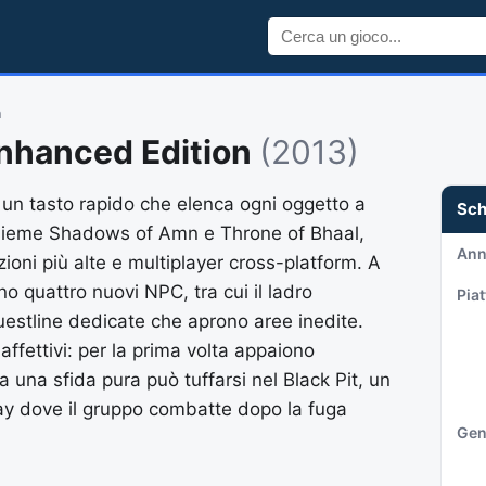
n
 Enhanced Edition
(2013)
 a un tasto rapido che elenca ogni oggetto a
Sc
nsieme Shadows of Amn e Throne of Bhaal,
An
ioni più alte e multiplayer cross-platform. A
o quattro nuovi NPC, tra cui il ladro
Pia
estline dedicate che aprono aree inedite.
 affettivi: per la prima volta appaiono
 una sfida pura può tuffarsi nel Black Pit, un
y dove il gruppo combatte dopo la fuga
Gen