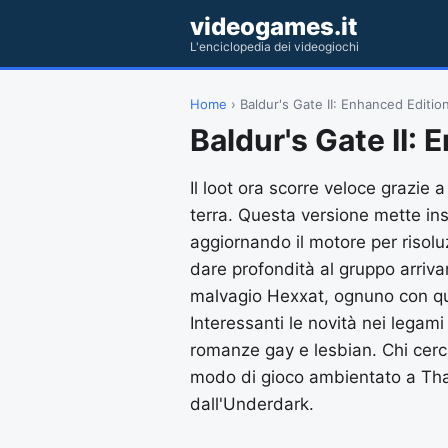
videogames.it
L'enciclopedia dei videogiochi
Home
› Baldur's Gate II: Enhanced Editio
Baldur's Gate II:
Il loot ora scorre veloce grazie
terra. Questa versione mette i
aggiornando il motore per risoluz
dare profondità al gruppo arrivan
malvagio Hexxat, ognuno con qu
Interessanti le novità nei legami
romanze gay e lesbian. Chi cerca
modo di gioco ambientato a Tha
dall'Underdark.