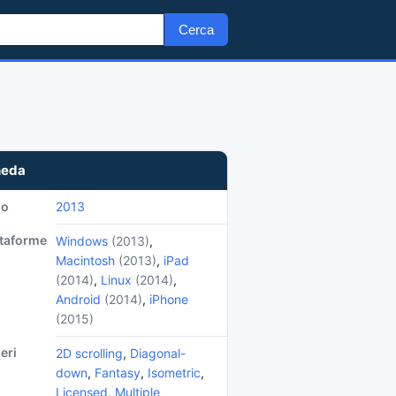
Cerca
heda
no
2013
ttaforme
Windows
(2013)
,
Macintosh
(2013)
,
iPad
(2014)
,
Linux
(2014)
,
Android
(2014)
,
iPhone
(2015)
eri
2D scrolling
,
Diagonal-
down
,
Fantasy
,
Isometric
,
Licensed
,
Multiple