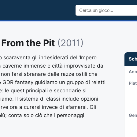
From the Pit
(2011)
 scaraventa gli indesiderati dell'Impero
Sc
ra caverne immense e città improvvisate dai
An
è non farsi sbranare dalle razze ostili che
to GDR fantasy guidiamo un gruppo di reietti
Pia
e: le quest principali e secondarie si
iamo. Il sistema di classi include opzioni
rve ora a curarsi invece di sfamarsi. Gli
iù; conta solo ciò che i personaggi
Gen