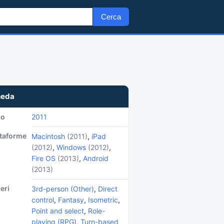
Cerca
heda
no
2011
ttaforme
Macintosh
(2011)
,
iPad
(2012)
,
Windows
(2012)
,
Fire OS
(2013)
,
Android
(2013)
eri
3rd-person (Other)
,
Direct
control
,
Fantasy
,
Isometric
,
Point and select
,
Role-
playing (RPG)
,
Turn-based