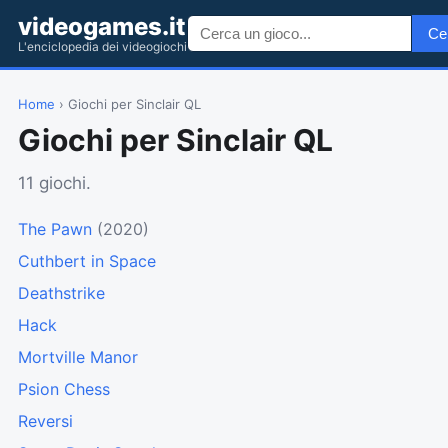
videogames.it
Ce
L'enciclopedia dei videogiochi
Home
› Giochi per Sinclair QL
Giochi per Sinclair QL
11 giochi.
The Pawn
(2020)
Cuthbert in Space
Deathstrike
Hack
Mortville Manor
Psion Chess
Reversi