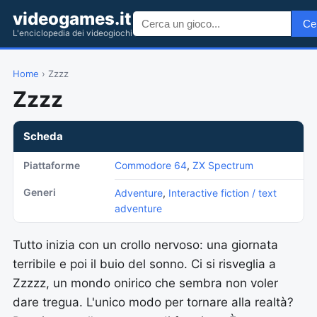
videogames.it
Ce
L'enciclopedia dei videogiochi
Home
› Zzzz
Zzzz
Scheda
Piattaforme
Commodore 64
,
ZX Spectrum
Generi
Adventure
,
Interactive fiction / text
adventure
Tutto inizia con un crollo nervoso: una giornata
terribile e poi il buio del sonno. Ci si risveglia a
Zzzzz, un mondo onirico che sembra non voler
dare tregua. L'unico modo per tornare alla realtà?