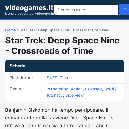
videogames.it
Ce
L'enciclopedia dei videogiochi
Home
› Star Trek: Deep Space Nine - Crossroads of Time
Star Trek: Deep Space Nine
- Crossroads of Time
Scheda
Piattaforme
SNES
,
Genesis
Generi
2D scrolling
,
Action
,
Licensed
,
Sci-fi /
futuristic
,
Side view
Benjamin Sisko non ha tempo per riposare. Il
comandante della stazione Deep Space Nine si
ritrova a dare la caccia a terroristi bajorani in