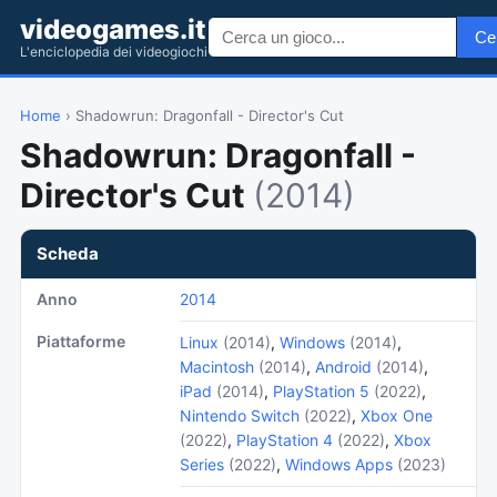
videogames.it
Ce
L'enciclopedia dei videogiochi
Home
› Shadowrun: Dragonfall - Director's Cut
Shadowrun: Dragonfall -
Director's Cut
(2014)
Scheda
Anno
2014
Piattaforme
Linux
(2014)
,
Windows
(2014)
,
Macintosh
(2014)
,
Android
(2014)
,
iPad
(2014)
,
PlayStation 5
(2022)
,
Nintendo Switch
(2022)
,
Xbox One
(2022)
,
PlayStation 4
(2022)
,
Xbox
Series
(2022)
,
Windows Apps
(2023)