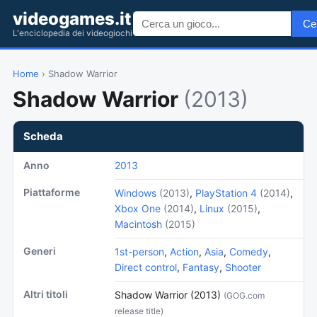
videogames.it
Ce
L'enciclopedia dei videogiochi
Home
› Shadow Warrior
Shadow Warrior
(2013)
Scheda
Anno
2013
Piattaforme
Windows
(2013)
,
PlayStation 4
(2014)
,
Xbox One
(2014)
,
Linux
(2015)
,
Macintosh
(2015)
Generi
1st-person
,
Action
,
Asia
,
Comedy
,
Direct control
,
Fantasy
,
Shooter
Altri titoli
Shadow Warrior (2013)
(GOG.com
release title)