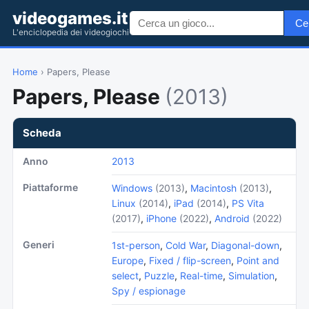
videogames.it
Ce
L'enciclopedia dei videogiochi
Home
› Papers, Please
Papers, Please
(2013)
Scheda
Anno
2013
Piattaforme
Windows
(2013)
,
Macintosh
(2013)
,
Linux
(2014)
,
iPad
(2014)
,
PS Vita
(2017)
,
iPhone
(2022)
,
Android
(2022)
Generi
1st-person
,
Cold War
,
Diagonal-down
,
Europe
,
Fixed / flip-screen
,
Point and
select
,
Puzzle
,
Real-time
,
Simulation
,
Spy / espionage