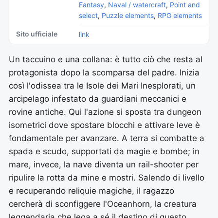
Fantasy
,
Naval / watercraft
,
Point and
select
,
Puzzle elements
,
RPG elements
Sito ufficiale
link
Un taccuino e una collana: è tutto ciò che resta al
protagonista dopo la scomparsa del padre. Inizia
così l'odissea tra le Isole dei Mari Inesplorati, un
arcipelago infestato da guardiani meccanici e
rovine antiche. Qui l'azione si sposta tra dungeon
isometrici dove spostare blocchi e attivare leve è
fondamentale per avanzare. A terra si combatte a
spada e scudo, supportati da magie e bombe; in
mare, invece, la nave diventa un rail-shooter per
ripulire la rotta da mine e mostri. Salendo di livello
e recuperando reliquie magiche, il ragazzo
cercherà di sconfiggere l'Oceanhorn, la creatura
leggendaria che lega a sé il destino di questo