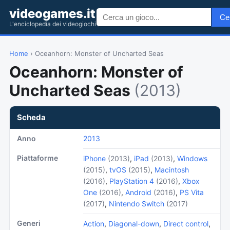
videogames.it
Ce
L'enciclopedia dei videogiochi
Home
› Oceanhorn: Monster of Uncharted Seas
Oceanhorn: Monster of
Uncharted Seas
(2013)
Scheda
Anno
2013
Piattaforme
iPhone
(2013)
,
iPad
(2013)
,
Windows
(2015)
,
tvOS
(2015)
,
Macintosh
(2016)
,
PlayStation 4
(2016)
,
Xbox
One
(2016)
,
Android
(2016)
,
PS Vita
(2017)
,
Nintendo Switch
(2017)
Generi
Action
,
Diagonal-down
,
Direct control
,