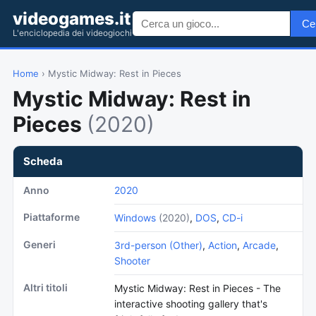
videogames.it
Ce
L'enciclopedia dei videogiochi
Home
› Mystic Midway: Rest in Pieces
Mystic Midway: Rest in
Pieces
(2020)
Scheda
Anno
2020
Piattaforme
Windows
(2020)
,
DOS
,
CD-i
Generi
3rd-person (Other)
,
Action
,
Arcade
,
Shooter
Altri titoli
Mystic Midway: Rest in Pieces - The
interactive shooting gallery that's