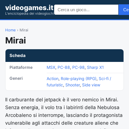
videogames.it
Ce
L'enciclopedia dei videogiochi
Home
› Mirai
Mirai
Scheda
Piattaforme
MSX
,
PC-88
,
PC-98
,
Sharp X1
Generi
Action
,
Role-playing (RPG)
,
Sci-fi /
futuristic
,
Shooter
,
Side view
Il carburante del jetpack è il vero nemico in Mirai.
Senza energia, il volo tra i labirinti della Nebulosa
Arcobaleno si interrompe, lasciando il protagonista
vulnerabile agli attacchi delle creature aliene che