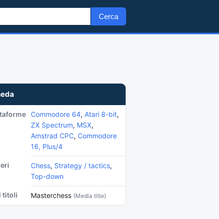
Cerca
heda
ttaforme
Commodore 64
,
Atari 8-bit
,
ZX Spectrum
,
MSX
,
Amstrad CPC
,
Commodore
16, Plus/4
eri
Chess
,
Strategy / tactics
,
Top-down
 titoli
Masterchess
(Media title)