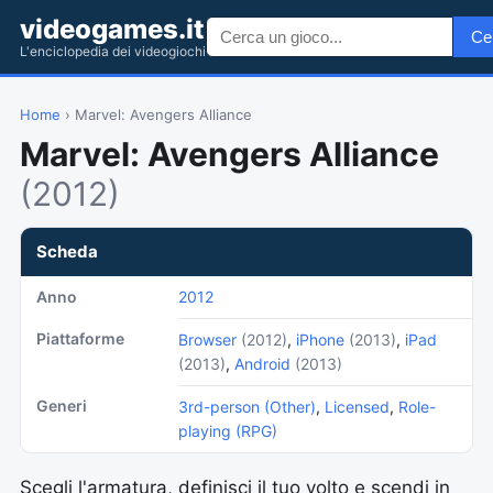
videogames.it
Ce
L'enciclopedia dei videogiochi
Home
› Marvel: Avengers Alliance
Marvel: Avengers Alliance
(2012)
Scheda
Anno
2012
Piattaforme
Browser
(2012)
,
iPhone
(2013)
,
iPad
(2013)
,
Android
(2013)
Generi
3rd-person (Other)
,
Licensed
,
Role-
playing (RPG)
Scegli l'armatura, definisci il tuo volto e scendi in