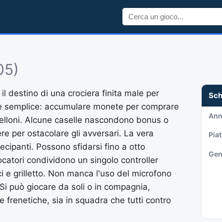
05)
il destino di una crociera finita male per
Sc
o è semplice: accumulare monete per comprare
An
abelloni. Alcune caselle nascondono bonus o
ere per ostacolare gli avversari. La vera
Pia
ecipanti. Possono sfidarsi fino a otto
Gen
catori condividono un singolo controller
e grilletto. Non manca l'uso del microfono
Si può giocare da soli o in compagnia,
de frenetiche, sia in squadra che tutti contro