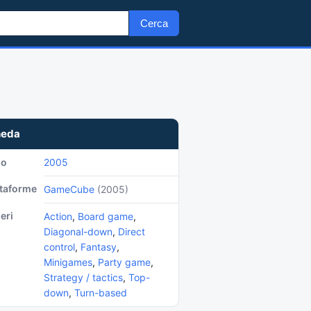
Cerca
heda
no
2005
ttaforme
GameCube
(2005)
eri
Action
,
Board game
,
Diagonal-down
,
Direct
control
,
Fantasy
,
Minigames
,
Party game
,
Strategy / tactics
,
Top-
down
,
Turn-based