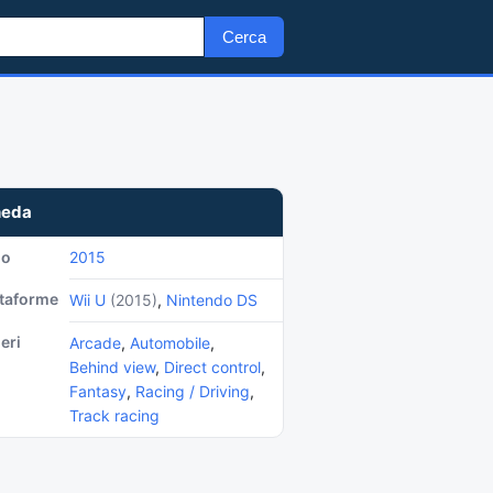
Cerca
heda
no
2015
ttaforme
Wii U
(2015)
,
Nintendo DS
eri
Arcade
,
Automobile
,
Behind view
,
Direct control
,
Fantasy
,
Racing / Driving
,
Track racing