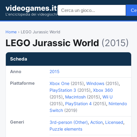
videogames.it
Ce
L'enciclopedia dei videogiochi
Home
› LEGO Jurassic World
LEGO Jurassic World
(2015)
Scheda
Anno
2015
Piattaforme
Xbox One
(2015)
,
Windows
(2015)
,
PlayStation 3
(2015)
,
Xbox 360
(2015)
,
Macintosh
(2015)
,
Wii U
(2015)
,
PlayStation 4
(2015)
,
Nintendo
Switch
(2019)
Generi
3rd-person (Other)
,
Action
,
Licensed
,
Puzzle elements