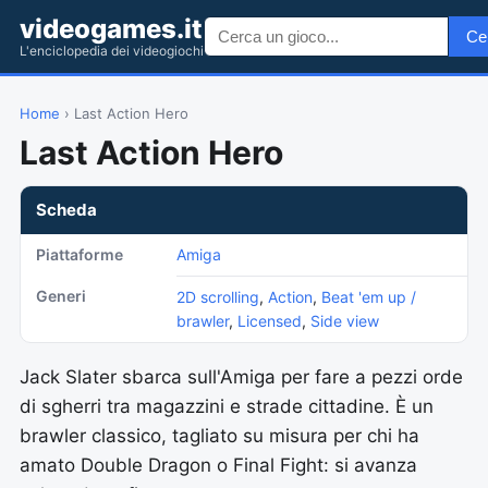
videogames.it
Ce
L'enciclopedia dei videogiochi
Home
› Last Action Hero
Last Action Hero
Scheda
Piattaforme
Amiga
Generi
2D scrolling
,
Action
,
Beat 'em up /
brawler
,
Licensed
,
Side view
Jack Slater sbarca sull'Amiga per fare a pezzi orde
di sgherri tra magazzini e strade cittadine. È un
brawler classico, tagliato su misura per chi ha
amato Double Dragon o Final Fight: si avanza