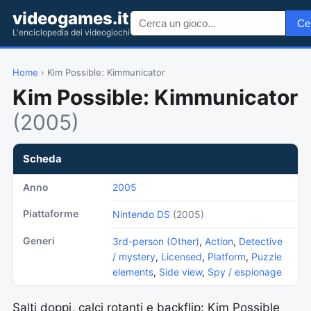
videogames.it
Ce
L'enciclopedia dei videogiochi
Home
› Kim Possible: Kimmunicator
Kim Possible: Kimmunicator
(2005)
Scheda
Anno
2005
Piattaforme
Nintendo DS
(2005)
Generi
3rd-person (Other)
,
Action
,
Detective
/ mystery
,
Licensed
,
Platform
,
Puzzle
elements
,
Side view
,
Spy / espionage
Salti doppi, calci rotanti e backflip: Kim Possible