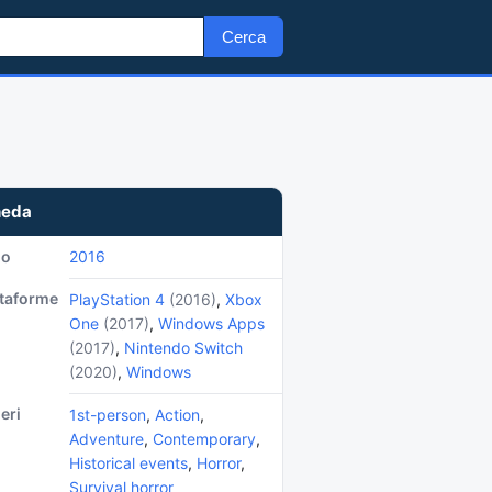
Cerca
heda
no
2016
ttaforme
PlayStation 4
(2016)
,
Xbox
One
(2017)
,
Windows Apps
(2017)
,
Nintendo Switch
(2020)
,
Windows
eri
1st-person
,
Action
,
Adventure
,
Contemporary
,
Historical events
,
Horror
,
Survival horror