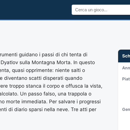
umenti guidano i passi di chi tenta di
Sc
o Dyatlov sulla Montagna Morta. In questo
An
lenta, quasi opprimente: niente salti o
e diventano scatti disperati quando
Pia
rere troppo stanca il corpo e offusca la vista,
alcolato. Un passo falso, una trappola o
cano morte immediata. Per salvare i progressi
i di diario sparsi nella neve. Tre atti per
Gen