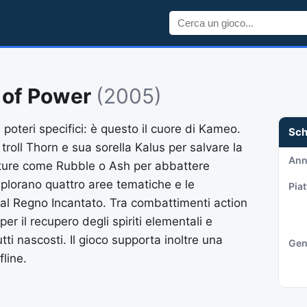
 of Power
(2005)
poteri specifici: è questo il cuore di Kameo.
Sc
 troll Thorn e sua sorella Kalus per salvare la
An
ature come Rubble o Ash per abbattere
splorano quattro aree tematiche e le
Pia
al Regno Incantato. Tra combattimenti action
er il recupero degli spiriti elementali e
utti nascosti. Il gioco supporta inoltre una
Gen
line.