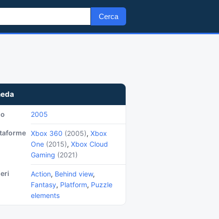
Cerca
heda
no
2005
ttaforme
Xbox 360
(2005)
,
Xbox
One
(2015)
,
Xbox Cloud
Gaming
(2021)
eri
Action
,
Behind view
,
Fantasy
,
Platform
,
Puzzle
elements