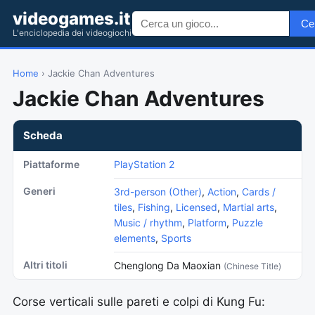
videogames.it
Ce
L'enciclopedia dei videogiochi
Home
› Jackie Chan Adventures
Jackie Chan Adventures
Scheda
Piattaforme
PlayStation 2
Generi
3rd-person (Other)
,
Action
,
Cards /
tiles
,
Fishing
,
Licensed
,
Martial arts
,
Music / rhythm
,
Platform
,
Puzzle
elements
,
Sports
Altri titoli
Chenglong Da Maoxian
(Chinese Title)
Corse verticali sulle pareti e colpi di Kung Fu: