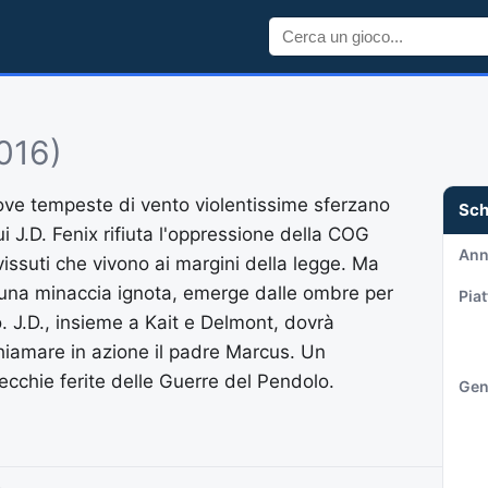
016)
ove tempeste di vento violentissime sferzano
Sc
i J.D. Fenix rifiuta l'oppressione della COG
An
vvissuti che vivono ai margini della legge. Ma
, una minaccia ignota, emerge dalle ombre per
Pia
. J.D., insieme a Kait e Delmont, dovrà
chiamare in azione il padre Marcus. Un
vecchie ferite delle Guerre del Pendolo.
Gen