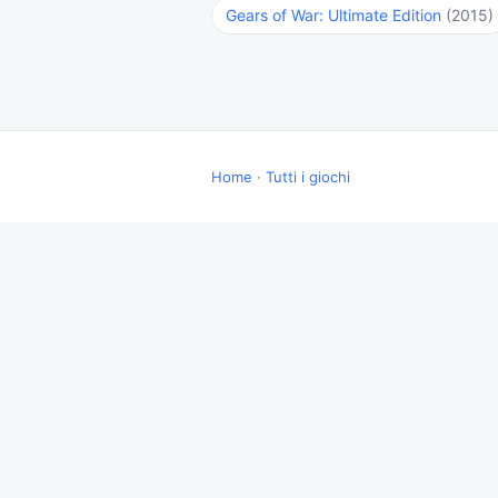
Gears of War: Ultimate Edition
(2015)
Home
·
Tutti i giochi