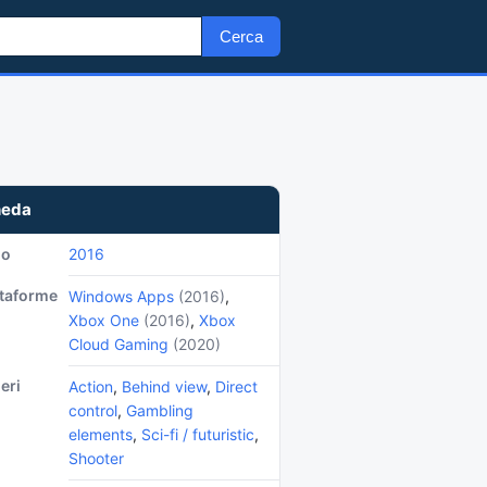
Cerca
heda
no
2016
ttaforme
Windows Apps
(2016)
,
Xbox One
(2016)
,
Xbox
Cloud Gaming
(2020)
eri
Action
,
Behind view
,
Direct
control
,
Gambling
elements
,
Sci-fi / futuristic
,
Shooter