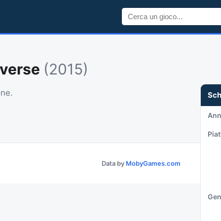
overse
(2015)
one.
Sc
An
Pia
Data by
MobyGames.com
Gen