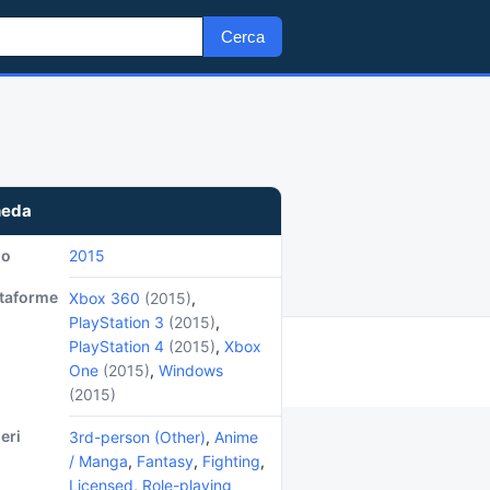
Cerca
heda
no
2015
ttaforme
Xbox 360
(2015)
,
PlayStation 3
(2015)
,
PlayStation 4
(2015)
,
Xbox
One
(2015)
,
Windows
(2015)
eri
3rd-person (Other)
,
Anime
/ Manga
,
Fantasy
,
Fighting
,
Licensed
,
Role-playing