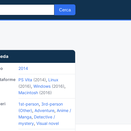
Cerca
heda
no
2014
ttaforme
PS Vita
(2014)
,
Linux
(2016)
,
Windows
(2016)
,
Macintosh
(2016)
eri
1st-person
,
3rd-person
(Other)
,
Adventure
,
Anime /
Manga
,
Detective /
mystery
,
Visual novel