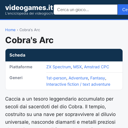
videogames.it
Ce
L'enciclopedia dei videogiochi
Home
› Cobra's Arc
Cobra's Arc
Scheda
Piattaforme
ZX Spectrum
,
MSX
,
Amstrad CPC
Generi
1st-person
,
Adventure
,
Fantasy
,
Interactive fiction / text adventure
Caccia a un tesoro leggendario accumulato per
secoli dai sacerdoti del dio Cobra. Il tempio,
costruito su una nave per sopravvivere al diluvio
universale, nasconde diamanti e metalli preziosi