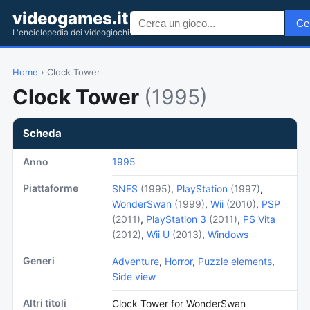
videogames.it
Ce
L'enciclopedia dei videogiochi
Home
› Clock Tower
Clock Tower
(1995)
Scheda
Anno
1995
Piattaforme
SNES
(1995)
,
PlayStation
(1997)
,
WonderSwan
(1999)
,
Wii
(2010)
,
PSP
(2011)
,
PlayStation 3
(2011)
,
PS Vita
(2012)
,
Wii U
(2013)
,
Windows
Generi
Adventure
,
Horror
,
Puzzle elements
,
Side view
Altri titoli
Clock Tower for WonderSwan