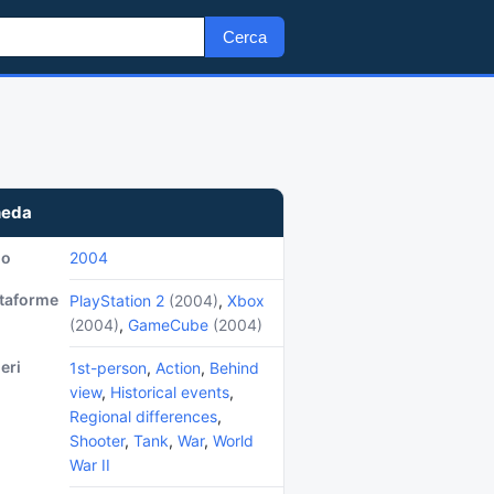
Cerca
heda
no
2004
ttaforme
PlayStation 2
(2004)
,
Xbox
(2004)
,
GameCube
(2004)
eri
1st-person
,
Action
,
Behind
view
,
Historical events
,
Regional differences
,
Shooter
,
Tank
,
War
,
World
War II