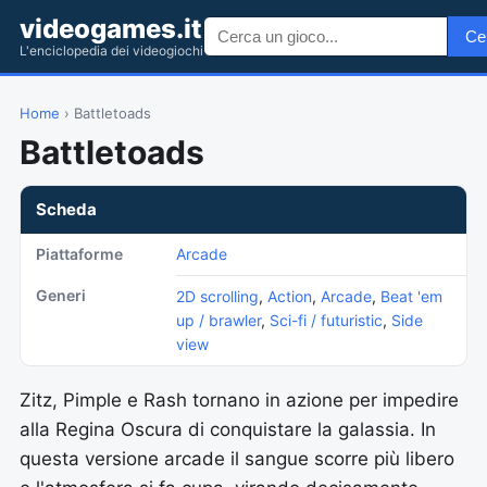
videogames.it
Ce
L'enciclopedia dei videogiochi
Home
› Battletoads
Battletoads
Scheda
Piattaforme
Arcade
Generi
2D scrolling
,
Action
,
Arcade
,
Beat 'em
up / brawler
,
Sci-fi / futuristic
,
Side
view
Zitz, Pimple e Rash tornano in azione per impedire
alla Regina Oscura di conquistare la galassia. In
questa versione arcade il sangue scorre più libero