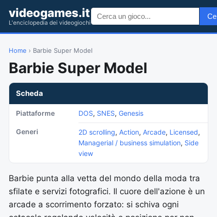
videogames.it
Ce
L'enciclopedia dei videogiochi
Home
› Barbie Super Model
Barbie Super Model
Scheda
Piattaforme
DOS
,
SNES
,
Genesis
Generi
2D scrolling
,
Action
,
Arcade
,
Licensed
,
Managerial / business simulation
,
Side
view
Barbie punta alla vetta del mondo della moda tra
sfilate e servizi fotografici. Il cuore dell'azione è un
arcade a scorrimento forzato: si schiva ogni