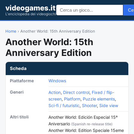
videogames.it
Ce
L'enciclopedia dei videogiochi
Home
› Another World: 15th Anniversary Edition
Another World: 15th
Anniversary Edition
Scheda
Piattaforme
Windows
Generi
Action
,
Direct control
,
Fixed / flip-
screen
,
Platform
,
Puzzle elements
,
Sci-fi / futuristic
,
Shooter
,
Side view
Altri titoli
Another World: Edición Especial 15º
Aniversario
(Spanish re-release title)
Another World: Edition Speciale 15eme