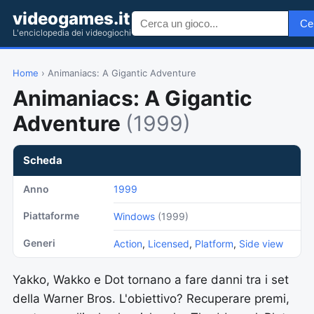
videogames.it
Ce
L'enciclopedia dei videogiochi
Home
› Animaniacs: A Gigantic Adventure
Animaniacs: A Gigantic
Adventure
(1999)
Scheda
Anno
1999
Piattaforme
Windows
(1999)
Generi
Action
,
Licensed
,
Platform
,
Side view
Yakko, Wakko e Dot tornano a fare danni tra i set
della Warner Bros. L'obiettivo? Recuperare premi,